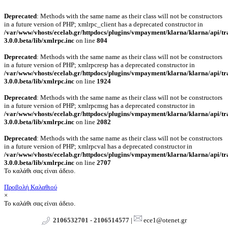
Deprecated
: Methods with the same name as their class will not be constructors
in a future version of PHP; xmlrpc_client has a deprecated constructor in
/var/www/vhosts/ecelab.gr/httpdocs/plugins/vmpayment/klarna/klarna/api/tr
3.0.0.beta/lib/xmlrpc.inc
on line
804
Deprecated
: Methods with the same name as their class will not be constructors
in a future version of PHP; xmlrpcresp has a deprecated constructor in
/var/www/vhosts/ecelab.gr/httpdocs/plugins/vmpayment/klarna/klarna/api/tr
3.0.0.beta/lib/xmlrpc.inc
on line
1924
Deprecated
: Methods with the same name as their class will not be constructors
in a future version of PHP; xmlrpcmsg has a deprecated constructor in
/var/www/vhosts/ecelab.gr/httpdocs/plugins/vmpayment/klarna/klarna/api/tr
3.0.0.beta/lib/xmlrpc.inc
on line
2082
Deprecated
: Methods with the same name as their class will not be constructors
in a future version of PHP; xmlrpcval has a deprecated constructor in
/var/www/vhosts/ecelab.gr/httpdocs/plugins/vmpayment/klarna/klarna/api/tr
3.0.0.beta/lib/xmlrpc.inc
on line
2707
Το καλάθι σας είναι άδειο.
Προβολή Καλαθιού
×
Το καλάθι σας είναι άδειο.
2106532701 - 2106514577
|
ece1@otenet.gr