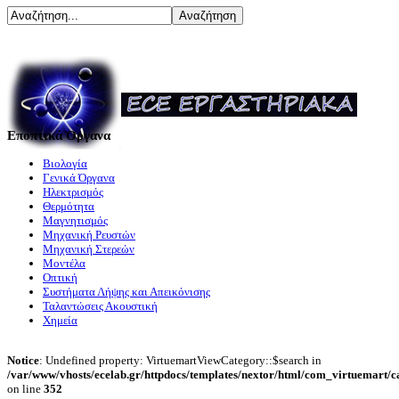
Εποπτικά Όργανα
Βιολογία
Γενικά Όργανα
Ηλεκτρισμός
Θερμότητα
Μαγνητισμός
Μηχανική Ρευστών
Μηχανική Στερεών
Μοντέλα
Οπτική
Συστήματα Λήψης και Απεικόνισης
Ταλαντώσεις Ακουστική
Χημεία
Notice
: Undefined property: VirtuemartViewCategory::$search in
/var/www/vhosts/ecelab.gr/httpdocs/templates/nextor/html/com_virtuemart/c
on line
352