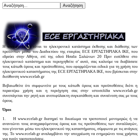
Η www.ecelab.gr είναι το ηλεκτρονικό κατάστημα έκθεσης και διάθεσης των
προϊόντων μέσω του Διαδικτύου της εταιρίας ECE ΕΡΓΑΣΤΗΡΙΑΚΑ ΙΚΕ, που
εδρεύει στην Αθήνα, επί της οδού Ησαΐα Σαλώνων 20 Πριν εισέλθετε στο
ηλεκτρονικό κατάστημα και περιηγηθείτε σ’ αυτό, σας καλούμε να διαβάσατε
τους κάτωθι όρους και προϋποθέσεις, που εφαρμόζονται ειδικά για τη χρήση του
ηλεκτρονικού καταστήματος της ECE ΕΡΓΑΣΤΗΡΙΑΚΑ ΙΚΕ, που βρίσκεται στην
διεύθυνση www.ecelab.gr
Βεβαιωθείτε ότι συμφωνείτε με τους κάτωθι όρους και προϋποθέσεις διότι η
περαιτέρω χρήση και η περιήγηση σας στην ιστοσελίδα www.ecelab.gr
συνεπάγεται την ρητή και ανεπιφύλακτη συγκατάθεση και συναίνεση σας με τους
όρους.
Όροι
1. Η www.ecelab.gr διατηρεί το δικαίωμα να τροποποιεί μονομερώς ή να
ανανεώνει τους αναγραφόμενους όρους και τις προϋποθέσεις των συναλλαγών,
που γίνονται μέσω του ηλεκτρονικού της καταστήματος, σύμφωνα με τις ανάγκες
της. Το www.ecelab.gr αναλαμβάνει την υποχρέωση να ενημερώνει τους χρήστες
για τυχόν τροποποιήσεις.