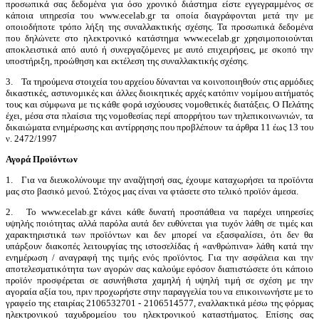
προσωπικά σας δεδομένα για όσο χρονικό διάστημα είστε εγγεγραμμένος σε
κάποια υπηρεσία του www.ecelab.gr τα οποία διαγράφονται μετά την με
οποιοδήποτε τρόπο λήξη της συναλλακτικής σχέσης. Τα προσωπικά δεδομένα
που δηλώνετε στο ηλεκτρονικό κατάστημα www.ecelab.gr χρησιμοποιούνται
αποκλειστικά από αυτό ή συνεργαζόμενες με αυτό επιχειρήσεις, με σκοπό την
υποστήριξη, προώθηση και εκτέλεση της συναλλακτικής σχέσης.
3. Τα τηρούμενα στοιχεία του αρχείου δύνανται να κοινοποιηθούν στις αρμόδιες
δικαστικές, αστυνομικές και άλλες διοικητικές αρχές κατόπιν νομίμου αιτήματός
τους και σύμφωνα με τις κάθε φορά ισχύουσες νομοθετικές διατάξεις. Ο Πελάτης
έχει, μέσα στα πλαίσια της νομοθεσίας περί απορρήτου των τηλεπικοινωνιών, τα
δικαιώματα ενημέρωσης και αντίρρησης που προβλέπουν τα άρθρα 11 έως 13 του
ν. 2472/1997
Αγορά Προϊόντων
1. Για να διευκολύνουμε την αναζήτησή σας, έχουμε καταχωρήσει τα προϊόντα
μας στο βασικό μενού. Στόχος μας είναι να φτάσετε στο τελικό προϊόν άμεσα.
2. Το www.ecelab.gr κάνει κάθε δυνατή προσπάθεια να παρέχει υπηρεσίες
υψηλής ποιότητας αλλά παρόλα αυτά δεν ευθύνεται για τυχόν λάθη σε τιμές και
χαρακτηριστικά των προϊόντων και δεν μπορεί να εξασφαλίσει, ότι δεν θα
υπάρξουν διακοπές λειτουργίας της ιστοσελίδας ή «ανθρώπινα» λάθη κατά την
ενημέρωση / αναγραφή της τιμής ενός προϊόντος. Για την ασφάλεια και την
αποτελεσματικότητα των αγορών σας καλούμε εφόσον διαπιστώσετε ότι κάποιο
προϊόν προσφέρεται σε ασυνήθιστα χαμηλή ή υψηλή τιμή σε σχέση με την
αγοραία αξία του, πριν προχωρήστε στην παραγγελία του να επικοινωνήστε με το
γραφείο της εταιρίας 2106532701 - 2106514577, εναλλακτικά μέσω της φόρμας
ηλεκτρονικού ταχυδρομείου του ηλεκτρονικού καταστήματος. Επίσης σας