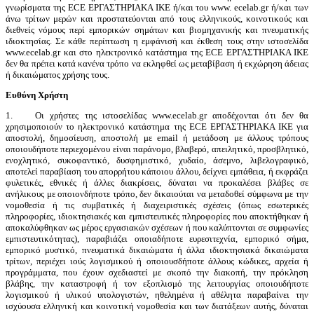
γνωρίσματα της ECE ΕΡΓΑΣΤΗΡΙΑΚΑ ΙΚΕ ή/και του www. ecelab.gr ή/και των
άνω τρίτων μερών και προστατεύονται από τους ελληνικούς, κοινοτικούς και
διεθνείς νόμους περί εμπορικών σημάτων και βιομηχανικής και πνευματικής
ιδιοκτησίας. Σε κάθε περίπτωση η εμφάνισή και έκθεση τους στην ιστοσελίδα
www.ecelab.gr και στο ηλεκτρονικό κατάστημα της ECE ΕΡΓΑΣΤΗΡΙΑΚΑ ΙΚΕ
δεν θα πρέπει κατά κανένα τρόπο να εκληφθεί ως μεταβίβαση ή εκχώρηση άδειας
ή δικαιώματος χρήσης τους.
Ευθύνη Χρήστη
1. Οι χρήστες της ιστοσελίδας www.ecelab.gr αποδέχονται ότι δεν θα
χρησιμοποιούν τo ηλεκτρονικό κατάστημα της ECE ΕΡΓΑΣΤΗΡΙΑΚΑ ΙΚΕ για
αποστολή, δημοσίευση, αποστολή με email ή μετάδοση με άλλους τρόπους
οποιουδήποτε περιεχομένου είναι παράνομο, βλαβερό, απειλητικό, προσβλητικό,
ενοχλητικό, συκοφαντικό, δυσφημιστικό, χυδαίο, άσεμνο, λιβελογραφικό,
αποτελεί παραβίαση του απορρήτου κάποιου άλλου, δείχνει εμπάθεια, ή εκφράζει
φυλετικές, εθνικές ή άλλες διακρίσεις, δύναται να προκαλέσει βλάβες σε
ανήλικους με οποιονδήποτε τρόπο, δεν δικαιούται να μεταδοθεί σύμφωνα με την
νομοθεσία ή τις συμβατικές ή διαχειριστικές σχέσεις (όπως εσωτερικές
πληροφορίες, ιδιοκτησιακές και εμπιστευτικές πληροφορίες που αποκτήθηκαν ή
αποκαλύφθηκαν ως μέρος εργασιακών σχέσεων ή που καλύπτονται σε συμφωνίες
εμπιστευτικότητας), παραβιάζει οποιαδήποτε ευρεσιτεχνία, εμπορικό σήμα,
εμπορικό μυστικό, πνευματικά δικαιώματα ή άλλα ιδιοκτησιακά δικαιώματα
τρίτων, περιέχει ιούς λογισμικού ή οποιουσδήποτε άλλους κώδικες, αρχεία ή
προγράμματα, που έχουν σχεδιαστεί με σκοπό την διακοπή, την πρόκληση
βλάβης, την καταστροφή ή τον εξοπλισμό της λειτουργίας οποιουδήποτε
λογισμικού ή υλικού υπολογιστών, ηθελημένα ή αθέλητα παραβαίνει την
ισχύουσα ελληνική και κοινοτική νομοθεσία και των διατάξεων αυτής, δύναται