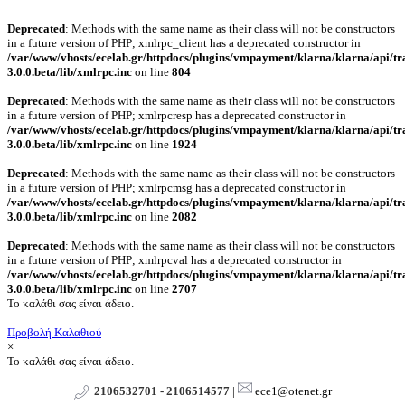
Deprecated
: Methods with the same name as their class will not be constructors
in a future version of PHP; xmlrpc_client has a deprecated constructor in
/var/www/vhosts/ecelab.gr/httpdocs/plugins/vmpayment/klarna/klarna/api/tr
3.0.0.beta/lib/xmlrpc.inc
on line
804
Deprecated
: Methods with the same name as their class will not be constructors
in a future version of PHP; xmlrpcresp has a deprecated constructor in
/var/www/vhosts/ecelab.gr/httpdocs/plugins/vmpayment/klarna/klarna/api/tr
3.0.0.beta/lib/xmlrpc.inc
on line
1924
Deprecated
: Methods with the same name as their class will not be constructors
in a future version of PHP; xmlrpcmsg has a deprecated constructor in
/var/www/vhosts/ecelab.gr/httpdocs/plugins/vmpayment/klarna/klarna/api/tr
3.0.0.beta/lib/xmlrpc.inc
on line
2082
Deprecated
: Methods with the same name as their class will not be constructors
in a future version of PHP; xmlrpcval has a deprecated constructor in
/var/www/vhosts/ecelab.gr/httpdocs/plugins/vmpayment/klarna/klarna/api/tr
3.0.0.beta/lib/xmlrpc.inc
on line
2707
Το καλάθι σας είναι άδειο.
Προβολή Καλαθιού
×
Το καλάθι σας είναι άδειο.
2106532701 - 2106514577
|
ece1@otenet.gr