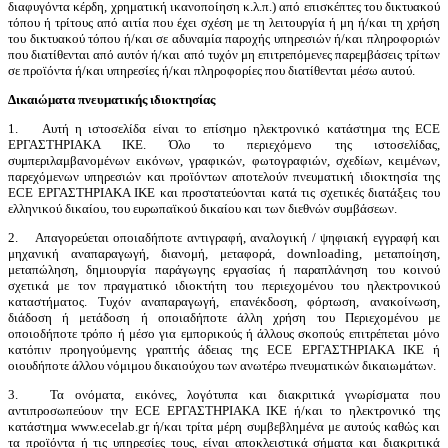
διαφυγόντα κέρδη, χρηματική ικανοποίηση κ.λ.π.) από επισκέπτες του δικτυακού
τόπου ή τρίτους από αιτία που έχει σχέση με τη λειτουργία ή μη ή/και τη χρήση
του δικτυακού τόπου ή/και σε αδυναμία παροχής υπηρεσιών ή/και πληροφοριών
που διατίθενται από αυτόν ή/και από τυχόν μη επιτρεπόμενες παρεμβάσεις τρίτων
σε προϊόντα ή/και υπηρεσίες ή/και πληροφορίες που διατίθενται μέσω αυτού.
Δικαιώματα πνευματικής ιδιοκτησίας
1. Αυτή η ιστοσελίδα είναι το επίσημο ηλεκτρονικό κατάστημα της ECE
ΕΡΓΑΣΤΗΡΙΑΚΑ ΙΚΕ. Όλο το περιεχόμενο της ιστοσελίδας,
συμπεριλαμβανομένων εικόνων, γραφικών, φωτογραφιών, σχεδίων, κειμένων,
παρεχόμενων υπηρεσιών και προϊόντων αποτελούν πνευματική ιδιοκτησία της
ECE ΕΡΓΑΣΤΗΡΙΑΚΑ ΙΚΕ και προστατεύονται κατά τις σχετικές διατάξεις του
ελληνικού δικαίου, του ευρωπαϊκού δικαίου και των διεθνών συμβάσεων.
2. Απαγορεύεται οποιαδήποτε αντιγραφή, αναλογική / ψηφιακή εγγραφή και
μηχανική αναπαραγωγή, διανομή, μεταφορά, downloading, μεταποίηση,
μεταπώληση, δημιουργία παράγωγης εργασίας ή παραπλάνηση του κοινού
σχετικά με τον πραγματικό ιδιοκτήτη του περιεχομένου του ηλεκτρονικού
καταστήματος. Τυχόν αναπαραγωγή, επανέκδοση, φόρτωση, ανακοίνωση,
διάδοση ή μετάδοση ή οποιαδήποτε άλλη χρήση του Περιεχομένου με
οποιοδήποτε τρόπο ή μέσο για εμπορικούς ή άλλους σκοπούς επιτρέπεται μόνο
κατόπιν προηγούμενης γραπτής άδειας της ECE ΕΡΓΑΣΤΗΡΙΑΚΑ ΙΚΕ ή
οιουδήποτε άλλου νόμιμου δικαιούχου των ανωτέρω πνευματικών δικαιωμάτων.
3. Τα ονόματα, εικόνες, λογότυπα και διακριτικά γνωρίσματα που
αντιπροσωπεύουν την ECE ΕΡΓΑΣΤΗΡΙΑΚΑ ΙΚΕ ή/και το ηλεκτρονικό της
κατάστημα www.ecelab.gr ή/και τρίτα μέρη συμβεβλημένα με αυτούς καθώς και
τα προϊόντα ή τις υπηρεσίες τους, είναι αποκλειστικά σήματα και διακριτικά