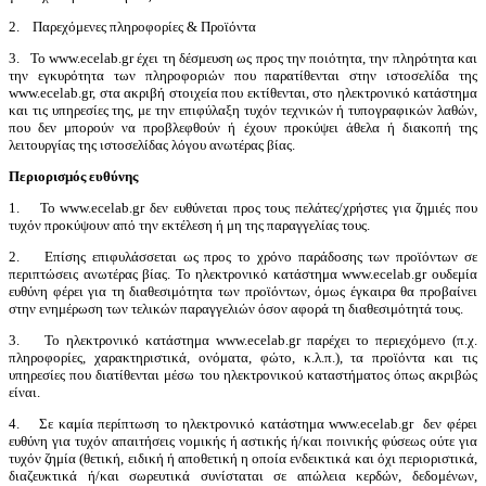
2. Παρεχόμενες πληροφορίες & Προϊόντα
3. To www.ecelab.gr έχει τη δέσμευση ως προς την ποιότητα, την πληρότητα και
την εγκυρότητα των πληροφοριών που παρατίθενται στην ιστοσελίδα της
www.ecelab.gr, στα ακριβή στοιχεία που εκτίθενται, στο ηλεκτρονικό κατάστημα
και τις υπηρεσίες της, με την επιφύλαξη τυχόν τεχνικών ή τυπογραφικών λαθών,
που δεν μπορούν να προβλεφθούν ή έχουν προκύψει άθελα ή διακοπή της
λειτουργίας της ιστοσελίδας λόγου ανωτέρας βίας.
Περιορισμός ευθύνης
1. Το www.ecelab.gr δεν ευθύνεται προς τους πελάτες/χρήστες για ζημιές που
τυχόν προκύψουν από την εκτέλεση ή μη της παραγγελίας τους.
2. Επίσης επιφυλάσσεται ως προς το χρόνο παράδοσης των προϊόντων σε
περιπτώσεις ανωτέρας βίας. Το ηλεκτρονικό κατάστημα www.ecelab.gr ουδεμία
ευθύνη φέρει για τη διαθεσιμότητα των προϊόντων, όμως έγκαιρα θα προβαίνει
στην ενημέρωση των τελικών παραγγελιών όσον αφορά τη διαθεσιμότητά τους.
3. Το ηλεκτρονικό κατάστημα www.ecelab.gr παρέχει το περιεχόμενο (π.χ.
πληροφορίες, χαρακτηριστικά, ονόματα, φώτο, κ.λ.π.), τα προϊόντα και τις
υπηρεσίες που διατίθενται μέσω του ηλεκτρονικού καταστήματος όπως ακριβώς
είναι.
4. Σε καμία περίπτωση το ηλεκτρονικό κατάστημα www.ecelab.gr δεν φέρει
ευθύνη για τυχόν απαιτήσεις νομικής ή αστικής ή/και ποινικής φύσεως ούτε για
τυχόν ζημία (θετική, ειδική ή αποθετική η οποία ενδεικτικά και όχι περιοριστικά,
διαζευκτικά ή/και σωρευτικά συνίσταται σε απώλεια κερδών, δεδομένων,