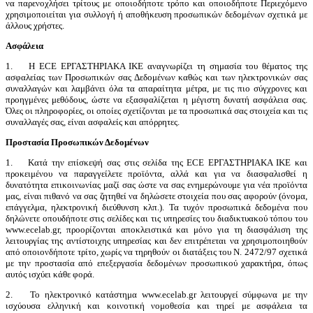
να παρενοχλήσει τρίτους με οποιοδήποτε τρόπο και οποιοδήποτε Περιεχόμενο
χρησιμοποιείται για συλλογή ή αποθήκευση προσωπικών δεδομένων σχετικά με
άλλους χρήστες.
Ασφάλεια
1. H ECE ΕΡΓΑΣΤΗΡΙΑΚΑ ΙΚΕ αναγνωρίζει τη σημασία του θέματος της
ασφαλείας των Προσωπικών σας Δεδομένων καθώς και των ηλεκτρονικών σας
συναλλαγών και λαμβάνει όλα τα απαραίτητα μέτρα, με τις πιο σύγχρονες και
προηγμένες μεθόδους, ώστε να εξασφαλίζεται η μέγιστη δυνατή ασφάλεια σας.
Όλες οι πληροφορίες, οι οποίες σχετίζονται με τα προσωπικά σας στοιχεία και τις
συναλλαγές σας, είναι ασφαλείς και απόρρητες.
Προστασία Προσωπικών Δεδομένων
1. Κατά την επίσκεψή σας στις σελίδα της ECE ΕΡΓΑΣΤΗΡΙΑΚΑ ΙΚΕ και
προκειμένου να παραγγείλετε προϊόντα, αλλά και για να διασφαλισθεί η
δυνατότητα επικοινωνίας μαζί σας ώστε να σας ενημερώνουμε για νέα προϊόντα
μας, είναι πιθανό να σας ζητηθεί να δηλώσετε στοιχεία που σας αφορούν (όνομα,
επάγγελμα, ηλεκτρονική διεύθυνση κλπ.). Τα τυχόν προσωπικά δεδομένα που
δηλώνετε οπουδήποτε στις σελίδες και τις υπηρεσίες του διαδικτυακού τόπου του
www.ecelab.gr, προορίζονται αποκλειστικά και μόνο για τη διασφάλιση της
λειτουργίας της αντίστοιχης υπηρεσίας και δεν επιτρέπεται να χρησιμοποιηθούν
από οποιονδήποτε τρίτο, χωρίς να τηρηθούν οι διατάξεις του Ν. 2472/97 σχετικά
με την προστασία από επεξεργασία δεδομένων προσωπικού χαρακτήρα, όπως
αυτός ισχύει κάθε φορά.
2. Το ηλεκτρονικό κατάστημα www.ecelab.gr λειτουργεί σύμφωνα με την
ισχύουσα ελληνική και κοινοτική νομοθεσία και τηρεί με ασφάλεια τα